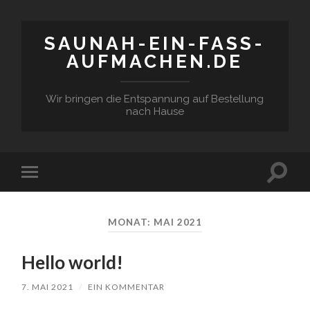
SAUNAH-EIN-FASS-
AUFMACHEN.DE
Wir bringen die Entspannung auf Bestellung
nach Hause
Suchfe
Mobile-
ein-/a
Menü
ein-/ausblenden
MONAT:
MAI 2021
Hello world!
7. MAI 2021
/
EIN KOMMENTAR